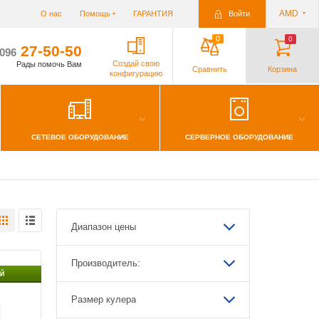
AMD
О нас
Помощь
ГАРАНТИЯ
Войти
0
0
27-50-50
/096
Создай свою
Рады помочь Вам
Сравнить
Корзина
конфигурацию
СЕТЕВОЕ ОБОРУДОВАНИЕ
СЕРВЕРНОЕ ОБОРУДОВАНИЕ
краны
Жесткие диски/SSD
ИБП, аккумуляторы, зарядники
Наушники
Роутеры
рты памяти
тры
Мебель
Инструменты
Диапазон цены
Производитель:
0mm
Й
 W
Размер кулера