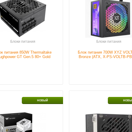
ие
В наличии
Наличие
В н
Подробнее
Подробнее
Блоки питания
Блоки питания
ок питания 850W Thermaltake
Блок питания 700W XYZ VOLT
ughpower GT Gen.5 80+ Gold
Bronze (ATX, X-PS-VOLTB-PB
(ATX3.1)
сть блока
1200 W
Размер кулера
12
НОВЫЙ
НОВЫ
ия
Мощность блока
700
ие
В наличии
питания
Наличие
В н