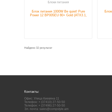
Блоки питания
Блок питания 1000W Be quiet! Pure
Блок
Power 12 BP005EU 80+ Gold (ATX3.1,
PCIe 5.1)
Найдено 32 результат
Контакты:
Офис: Улица Киевяна 11
Телефон: + (37410) 27-50-50
Телефон: + (37496) 27-50-50
Эл. почта:
sales@compstyle.am