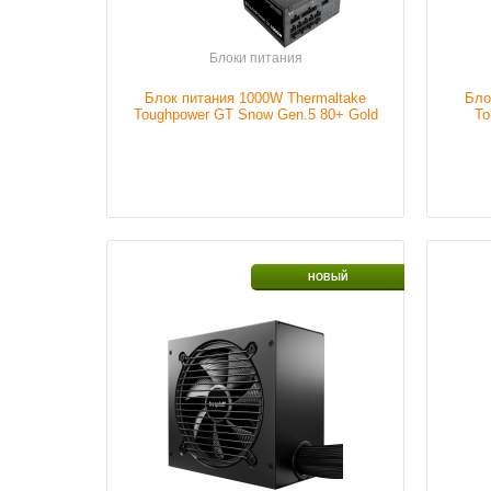
Подробнее
Блоки питания
Блок питания 1000W Thermaltake
Бло
Toughpower GT Snow Gen.5 80+ Gold
To
(ATX3.1)
Размер кулера
120mm
Мощно
НОВЫЙ
питан
Мощность блока
1000 W
питания
Налич
Наличие
В наличии
Подробнее