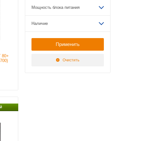
аличии
Мощность блока питания
Наличие
 80+
Очистить
700)
0mm
Й
 W
аличии