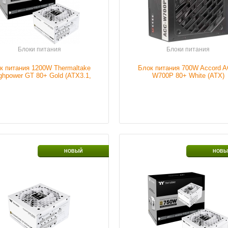
Подробнее
Подробнее
Блоки питания
Блоки питания
к питания 1200W Thermaltake
Блок питания 700W Accord 
ghpower GT 80+ Gold (ATX3.1,
W700P 80+ White (ATX)
Gen.5)
р кулера
120mm
Размер кулера
12
НОВЫЙ
НОВЫ
сть блока
0 W
Мощность блока
750
ия
питания
ие
В наличии
Наличие
В н