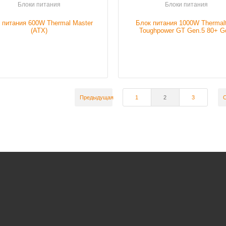
Блоки питания
Блоки питания
 питания 600W Thermal Master
Блок питания 1000W Thermal
(ATX)
Toughpower GT Gen.5 80+ G
(ATX3.1)
Предыдущая
1
2
3