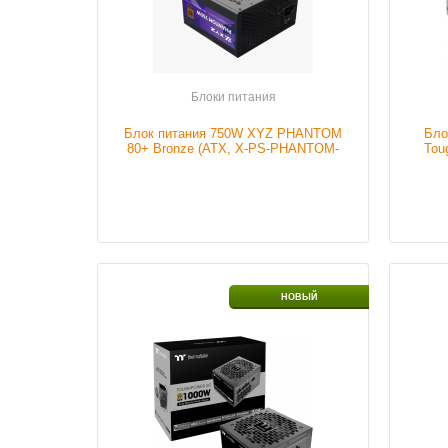
Подробнее
Блоки питания
Блок питания 750W XYZ PHANTOM
Бло
80+ Bronze (ATX, X-PS-PHANTOM-
Tou
PBR750)
Размер кулера
120mm
Разме
НОВЫЙ
Мощность блока
1000 W
Мощно
питания
питан
Наличие
В наличии
Налич