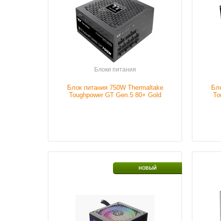
Наличие
В наличии
Налич
Подробнее
Блоки питания
Блок питания 750W Thermaltake
Бл
Toughpower GT Gen.5 80+ Gold
To
(ATX3.1)
Размер кулера
120mm
Мощно
НОВЫЙ
питан
Мощность блока
750 W
питания
Налич
Наличие
В наличии