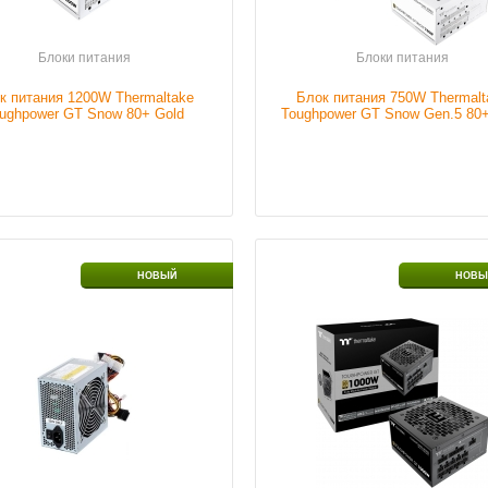
Подробнее
Подробнее
Блоки питания
Блоки питания
к питания 1200W Thermaltake
Блок питания 750W Thermalt
ughpower GT Snow 80+ Gold
Toughpower GT Snow Gen.5 80+
(ATX3.1, Gen.5)
(ATX3.1)
сть блока
600 W
Размер кулера
14
НОВЫЙ
НОВЫ
ия
Мощность блока
100
ие
В наличии
питания
Наличие
В н
Подробнее
Подробнее