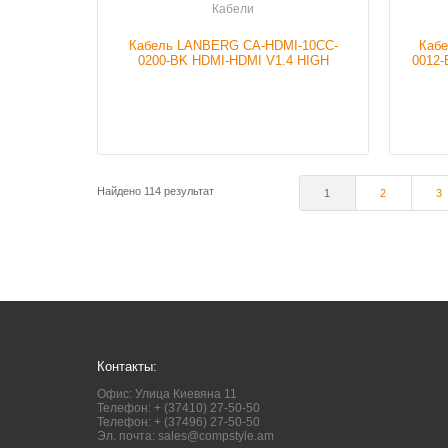
Кабели
Кабель LANBERG CA-HDMI-10CC-
Каб
0200-BK HDMI-HDMI V1.4 HIGH
0012-
SPEED ETHERNET 20M
Найдено 114 результат
1
2
3
Контакты:
Офис: Улица Киевяна 11
Телефон: + (37410) 27-50-50
Телефон: + (37496) 27-50-50
Эл. почта:
sales@compstyle.am