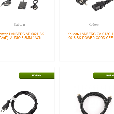
Кабели
Кабели
аптер LANBERG AD-0021-BK
Кабель LANBERG CA-C13C-1
GA(F)+AUDIO 3.5MM JACK-
0018-BK POWER CORD CEE 
>HDMI(M)
>IEC 320 C13 1.8M VDE BL
ие
В наличии
Наличие
В налич
НОВЫЙ
НОВЫ
Подробнее
Подробнее