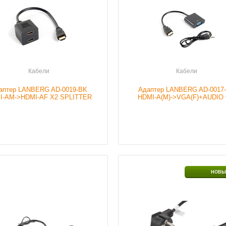
Подробнее
Подробнее
Кабели
Кабели
аптер LANBERG AD-0019-BK
Адаптер LANBERG AD-0017
I-AM->HDMI-AF X2 SPLITTER
HDMI-A(M)->VGA(F)+AUDIO
20CM
CABLE
ие
В наличии
Наличие
В налич
НОВЫ
Подробнее
Подробнее