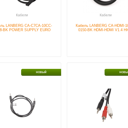
Кабели
Кабели
ель LANBERG CA-C7CA-10CC-
Кабель LANBERG CA-HDMI-1
18-BK POWER SUPPLY EURO
0150-BK HDMI-HDMI V1.4 H
IO) CEE 7/16->IEC 320 C7 1.8M
SPEED ETHERNET 15M
BLACK
ие
В наличии
Наличие
В налич
НОВЫЙ
НОВЫ
Подробнее
Подробнее