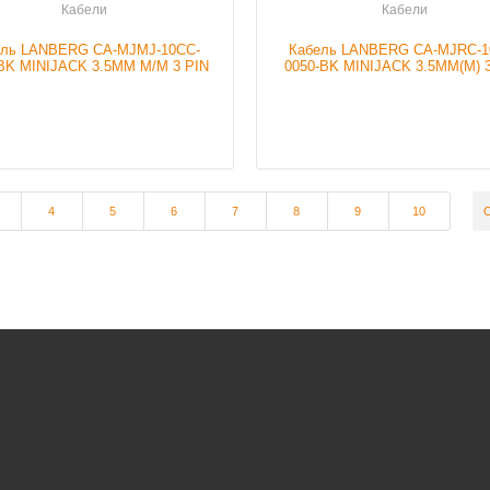
Кабели
Кабели
ель LANBERG CA-MJMJ-10CC-
Кабель LANBERG CA-MJRC-1
BK MINIJACK 3.5MM M/M 3 PIN
0050-BK MINIJACK 3.5MM(M) 3
BLACK, 1.2M
>2X RCA (CHINCH)(M) 5M
4
5
6
7
8
9
10