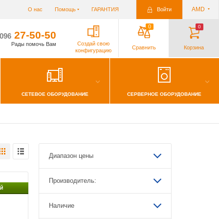
AMD
О нас
Помощь
ГАРАНТИЯ
Войти
0
0
27-50-50
/096
Создай свою
Рады помочь Вам
Сравнить
Корзина
конфигурацию
СЕТЕВОЕ ОБОРУДОВАНИЕ
СЕРВЕРНОЕ ОБОРУДОВАНИЕ
краны
Жесткие диски/SSD
ИБП, аккумуляторы, зарядники
Наушники
Роутеры
рты памяти
тры
Мебель
Инструменты
Диапазон цены
Производитель:
ии
Й
Наличие