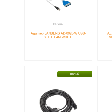
Кабели
Адаптер LANBERG AD-0028-W USB-
Ад
>LPT 1.4M WHITE
V
Наличие
В наличии
Налич
НОВЫЙ
Подробнее