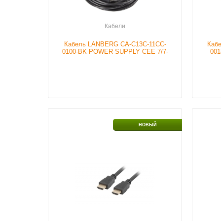
Кабели
Кабель LANBERG CA-C13C-11CC-
Каб
0100-BK POWER SUPPLY CEE 7/7-
00
>IEC 320 C13 10M VDE BLACK
(RAD
Наличие
В наличии
Налич
НОВЫЙ
Подробнее