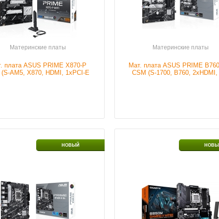
ртов
SATA
Тип портов
3xPCI-E
ртов
PCI
Наличие
В налич
ртов
PCI-E x1
ие
В наличии
Материнские платы
Материнские платы
. плата ASUS PRIME X870-P
Мат. плата ASUS PRIME B76
Подробнее
 (S-AM5, X870, HDMI, 1xPCI-E
CSM (S-1700, B760, 2xHDMI,
.0, 3xPCI-E 4.0, 4xDDR5, ...
3xPCI-E, 4xDDR5, HDMI/DP, 
Подробнее
S-1700
Сокет
S-AM5
НОВЫЙ
НОВЫ
ртов
HDMI
Чипсет мат.платы
B850
ртов
SATA
Серия ОЗУ
DDR5
ртов
PCI-E x1
Тип портов
HDMI
ие
В наличии
Тип портов
Display p
Тип портов
3xPCI-E
Тип портов
SATA