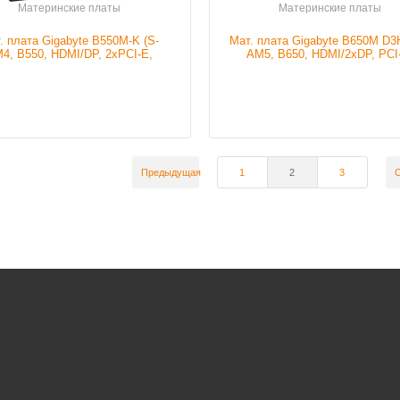
Материнские платы
Материнские платы
. плата Gigabyte B550M-K (S-
Мат. плата Gigabyte B650M D3
Подробнее
4, B550, HDMI/DP, 2xPCI-E,
AM5, B650, HDMI/2xDP, PCI
DR4, 2xM.2, SATAIII RAID, ...
4xDDR5, M.2, SATAIII RAID, 
Подробнее
Предыдущая
1
2
3