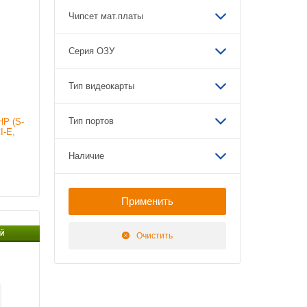
Чипсет мат.платы
ort
Серия ОЗУ
ии
Тип видеокарты
Тип портов
HP (S-
I-E,
Наличие
Й
Очистить
ort