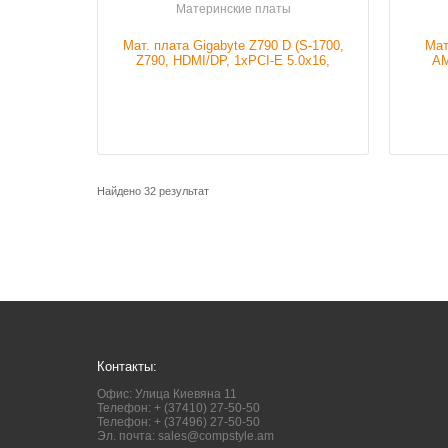
Наличие
В наличии
Материнские платы
Мат. плата Gigabyte Z790 D (S-1700,
Мат
Z790, HDMI/DP, 1xPCI-E 5.0x16,
AM
2xPCI-E 3.0x1, 4DDR5, ...
4xD
Подробнее
Найдено 32 результат
Контакты:
Офис: Улица Киевяна 11
Телефон: + (37410) 27-50-50
Телефон: + (37496) 27-50-50
Эл. почта:
sales@compstyle.am