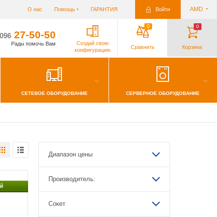
AMD
О нас
Помощь
ГАРАНТИЯ
Войти
0
0
27-50-50
/096
Создай свою
Рады помочь Вам
Сравнить
Корзина
конфигурацию
СЕТЕВОЕ ОБОРУДОВАНИЕ
СЕРВЕРНОЕ ОБОРУДОВАНИЕ
краны
Жесткие диски/SSD
ИБП, аккумуляторы, зарядники
Наушники
Роутеры
рты памяти
тры
Мебель
Инструменты
Диапазон цены
Производитель:
Й
Сокет