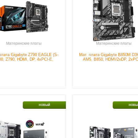
идеокарты
Встроенная
Тип портов
HDMI
ртов
HDMI
Тип портов
Display p
ртов
Display port
Тип портов
2xPCI-E
ие
В наличии
Наличие
В налич
Материнские платы
Материнские платы
плата Gigabyte Z790 EAGLE (S-
Мат. плата Gigabyte B850M D3
Подробнее
Подробнее
00, Z790, HDMI, DP, 4xPCI-E,
AM5, B850, HDMI/2xDP, 2xPC
4DDR5, 3xM.2, 2.5GbLAN)
4DDR5, 2xM.2, GbLAN)
S-AM5
Сокет
S-1700
НОВЫЙ
НОВЫ
т мат.платы
X870
Чипсет мат.платы
B760
 ОЗУ
DDR5
Серия ОЗУ
DDR5
ртов
HDMI
Тип портов
HDMI
ртов
3xPCI-E
Тип портов
Display p