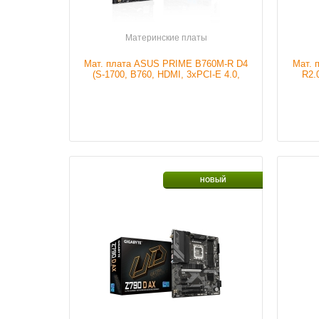
Материнские платы
Мат. плата ASUS PRIME B760M-R D4
Мат. 
Подробнее
(S-1700, B760, HDMI, 3xPCI-E 4.0,
R2.
2xDDR4, 2xM.2, SATAIII ...
2
Сокет
S-1700
Сокет
НОВЫЙ
Чипсет мат.платы
Z790
Чипсе
Серия ОЗУ
DDR5
Серия
Тип портов
HDMI
Тип в
Тип портов
Display port
Тип по
Тип портов
2xPCI-E
Тип по
Тип портов
SATA
Налич
Тип портов
PCI-E x1