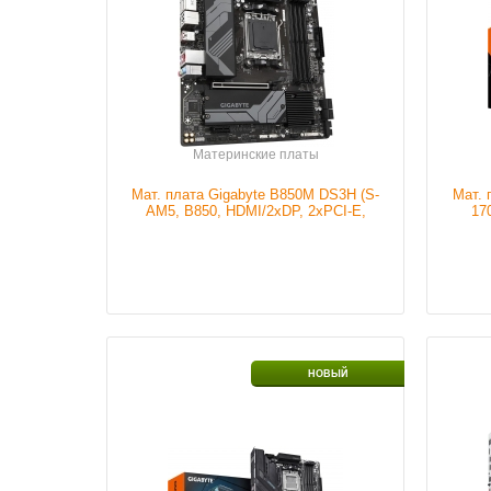
Тип портов
Display port
Тип в
Тип портов
2xPCI-E
Тип по
Наличие
В наличии
Тип по
Налич
Материнские платы
Подробнее
Мат. плата Gigabyte B850M DS3H (S-
Мат. 
AM5, B850, HDMI/2xDP, 2xPCI-E,
17
4DDR5, 2xM.2, GbLAN)
Сокет
S-AM5
Сокет
НОВЫЙ
Чипсет мат.платы
X870
Чипсе
Серия ОЗУ
DDR5
Серия
Тип видеокарты
Отдельная
Тип по
Тип портов
HDMI
Тип по