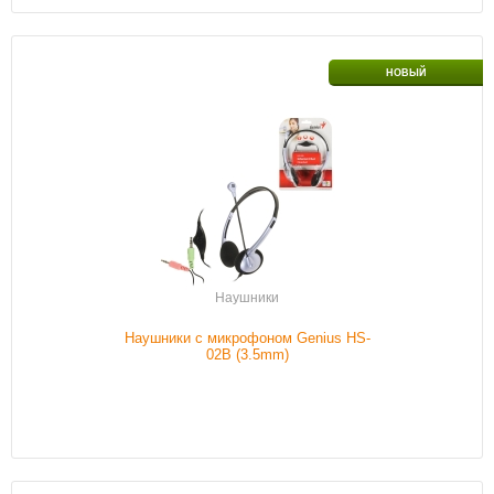
Интерфейс подключения
3.5mm jack
НОВЫЙ
Проводной/беспроводной
С проводом
Обычный/игровой
Обычный
Тип наушников
С микрофоном
Наличие
В наличии
Подробнее
Наушники
Наушники с микрофоном Genius HS-
02B (3.5mm)