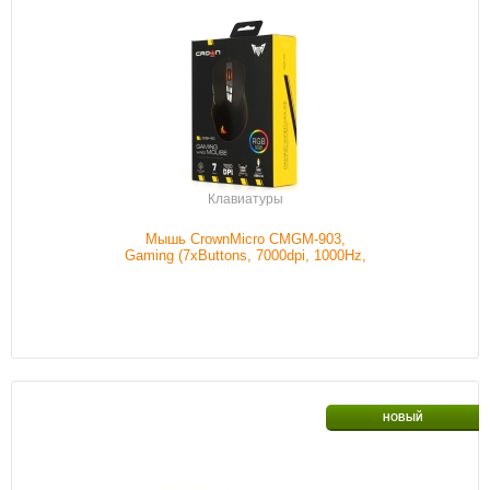
Проводной/беспроводной
С проводом
Обычный/игровой
Игровой
Цвет
Черный
Наличие
В наличии
Подробнее
Клавиатуры
Мышь CrownMicro CMGM-903,
Gaming (7xButtons, 7000dpi, 1000Hz,
Backlight, USB)
Интерфейс подключения
USB
НОВЫЙ
Проводной/беспроводной
С проводом
Обычный/игровой
Игровой