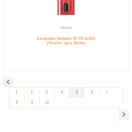
Разное
Батарейка Verbatim 9V R9 6LR61
(Alkaline, 1pcs Blister)
1
2
3
4
5
6
7
8
9
10