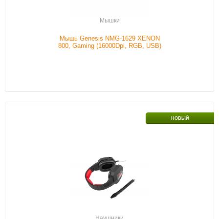
Подробнее
Мышки
Мышь Genesis NMG-1629 XENON
800, Gaming (16000Dpi, RGB, USB)
Интерфейс подключения
3.5mm jack
НОВЫЙ
Проводной/беспроводной
С проводом
Обычный/игровой
Игровой
Цвет
Черный
Тип наушников
С микрофоном
Наличие
В наличии
Наушники