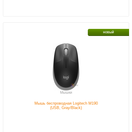
Интерфейс подключения
USB
НОВЫЙ
Проводной/беспроводной
С проводом
Обычный/игровой
Обычный
Цвет
Черный
Наличие
В наличии
Подробнее
Мышки
Мышь беспроводная Logitech M190
(USB, Gray/Black)