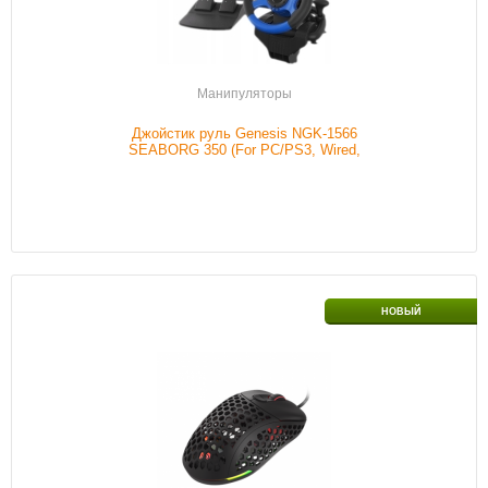
Подробнее
Манипуляторы
Джойстик руль Genesis NGK-1566
SEABORG 350 (For PC/PS3, Wired,
USB)
Интерфейс подключения
USB
НОВЫЙ
Проводной/беспроводной
С проводом
Обычный/игровой
Игровой
Цвет
Черный
Наличие
В наличии