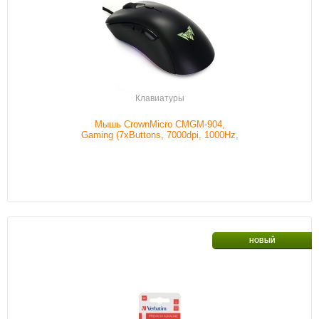
Цвет
Черный
Наличие
В наличии
Подробнее
Клавиатуры
Мышь CrownMicro CMGM-904,
Gaming (7xButtons, 7000dpi, 1000Hz,
Backlight, USB)
Наличие
В наличии
НОВЫЙ
Подробнее