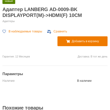
новый
Помощь
Адаптер LANBERG AD-0009-BK
ГАРАНТИЯ
DISPLAYPORT(M)->HDMI(F) 10CM
Адаптеры
В наблюдаемые товары
Сравнить
Добавить в корзину
Гарантия: 12 Месяцев
Доставка: В тот же день
Параметры
Наличие
В наличии
Похожие товары